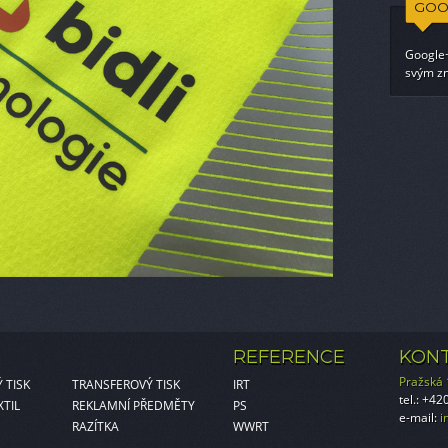
GOO
Google+
svým zn
REFERENCE
KON
Pražská
 TISK
TRANSFEROVÝ TISK
IRT
tel.: +4
XTIL
REKLAMNÍ PŘEDMĚTY
PS
e-mail:
i
RAZÍTKA
WWRT