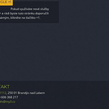
GLE +1
Pokud využíváte nové služby
 a rádi byste tuto stránku doporučili
ámým, klikněte na tlačítko +1.
TAKT
 1112
, 250 01 Brandýs nad Labem
20 606 368 217
nfo@my3.cz