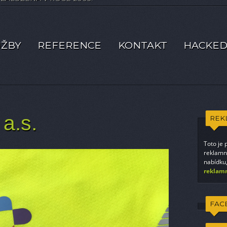
lu
UŽBY
REFERENCE
KONTAKT
HACKED
 a.s.
REK
Toto je 
reklamní
nabídku,
reklamn
FAC