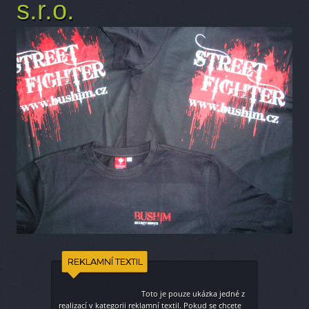
s.r.o.
REKLAMNÍ TEXTIL
Toto je pouze ukázka jedné z
realizací v kategorii
reklamní textil
. Pokud se chcete