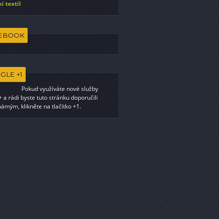
í textil
EBOOK
GLE +1
Pokud využíváte nové služby
 a rádi byste tuto stránku doporučili
ámým, klikněte na tlačítko +1.