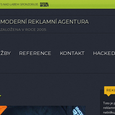
ovide additional functionality.
Details
DÝS NAD LABEM SPONZORUJE
MODERNÍ REKLAMNÍ AGENTURA
ZALOŽENA V ROCE 2005.
lu
UŽBY
REFERENCE
KONTAKT
HACKED
.
REK
Toto je 
reklamní
nabídku,