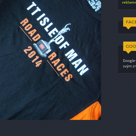
reklamn
FAC
GOO
Google+
svým zn